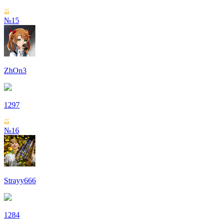
№15
ZhOn3
1297
№16
Strayy666
1284