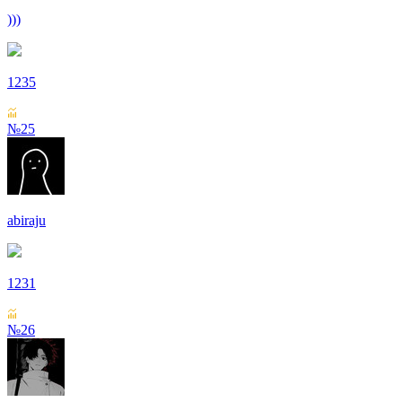
)))
1235
№25
abiraju
1231
№26