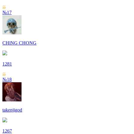
№17
СHlNG СHONG
1281
№18
takenjigod
1267