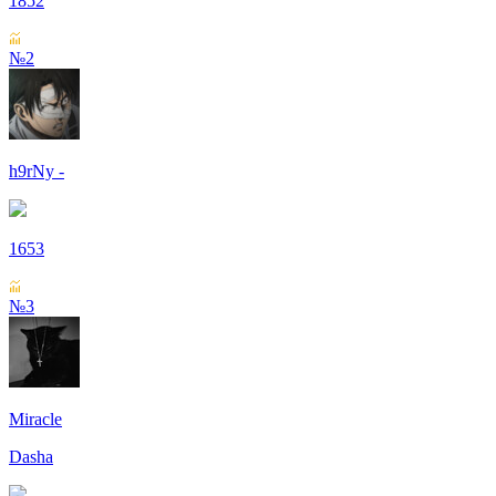
1852
№2
h9rNy -
1653
№3
Miracle
Dasha