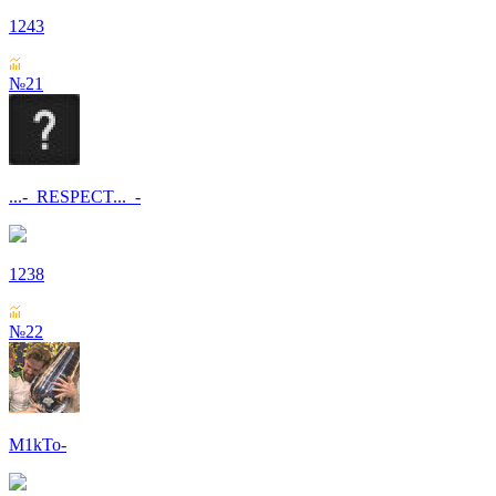
1243
№21
...-_RESPECT..._-
1238
№22
M1kTo-