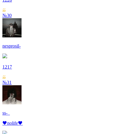
№30
nesprosil-
1217
№31
ss-_
🖤nolife🖤