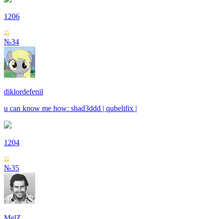
1206
№34
diklordefenil
u can know me how: shad3ddd | qubelifix |
1204
№35
MelZ