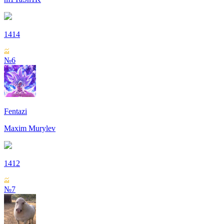
1414
№6
Fentazi
Maxim Murylev
1412
№7