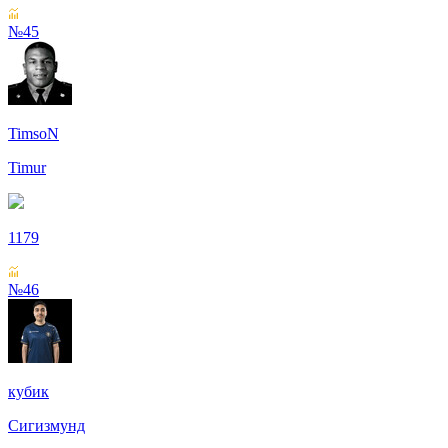
№45
TimsoN
Timur
1179
№46
кубик
Сигизмунд