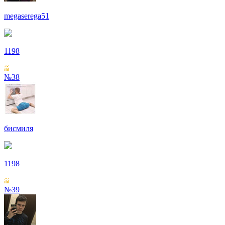
megaserega51
1198
№38
бисмиля
1198
№39