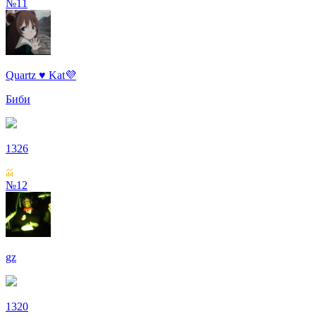
№11
Quartz ♥ Kat💜
Биби
1326
№12
gz
1320