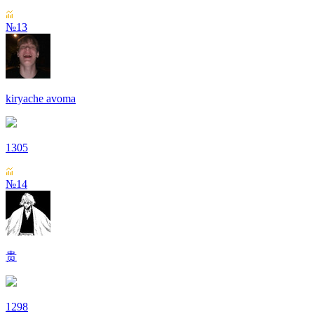
№13
kiryache avoma
1305
№14
贵
1298