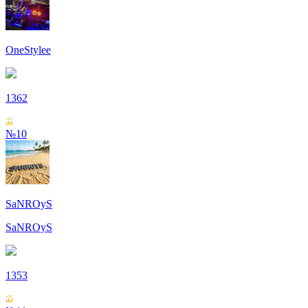
OneStylee
1362
№10
SaNROyS
SaNROyS
1353