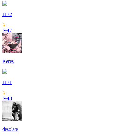
1172
№47
Keres
1171
№48
desolate