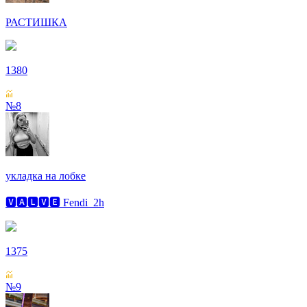
РАСТИШКА
1380
№8
укладка на лобке
🆅🅰🅻🆅🅴 Fendi_2h
1375
№9