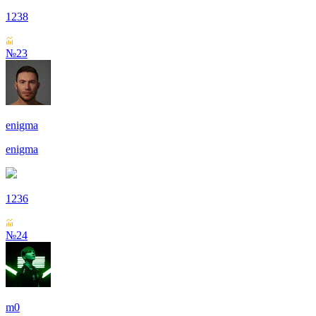
1238
№23
enigma
enigma
1236
№24
m0