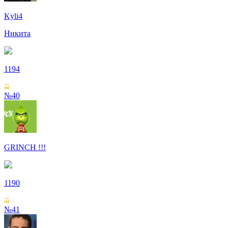
Kyli4
Никита
1194
№40
GRINCH !!!
1190
№41