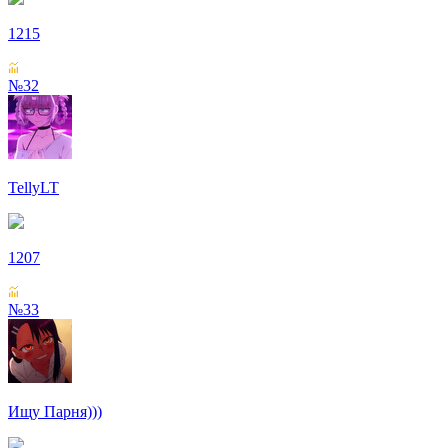
1215
№32
TellyLT
1207
№33
Ищу Парня)))