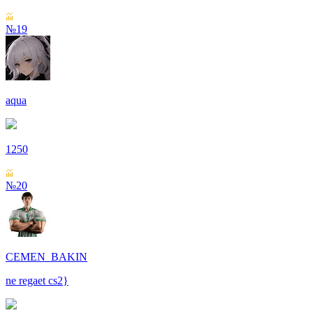
№19
aqua
1250
№20
CEMEN_BAKIN
ne regaet cs2}