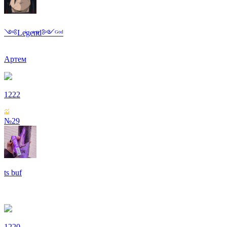
༺Leͥgeͣnͫd༻ᴳᵒᵈ
Артем
1222
№29
ts buf
1220