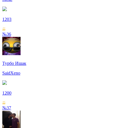
1203
№36
Турбо Ишак
SaidXeno
1200
№37