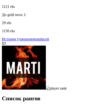
1121 elo
До gold nova 1:
29 elo
1150 elo
История турниров
steam
faceit
ID
Список рангов