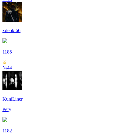
xdeoki66
1185
№44
KuniLiner
Pery
1182