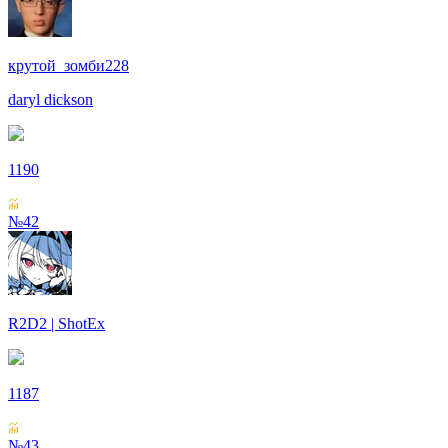
крутой_зомби228
daryl dickson
1190
№42
R2D2 | ShotEx
1187
№43