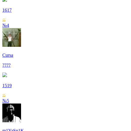
1617
№4
Cursa
????
1519
№5
m1YaSn1K