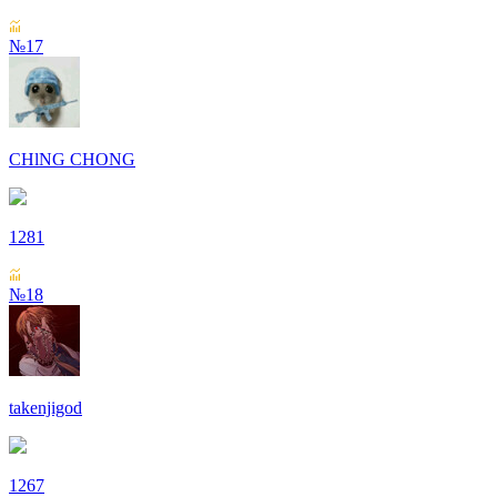
№17
СHlNG СHONG
1281
№18
takenjigod
1267