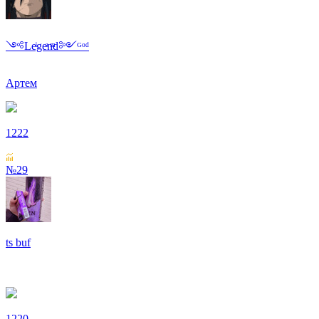
༺Leͥgeͣnͫd༻ᴳᵒᵈ
Артем
1222
№29
ts buf
1220