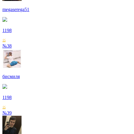
megaserega51
1198
№38
бисмиля
1198
№39