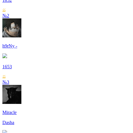
1852
№2
h9rNy -
1653
№3
Miracle
Dasha