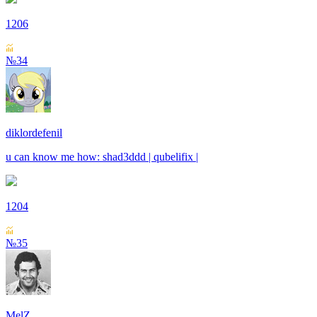
1206
№34
diklordefenil
u can know me how: shad3ddd | qubelifix |
1204
№35
MelZ