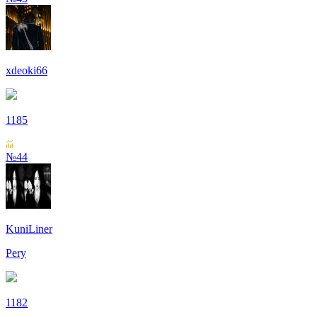
xdeoki66
1185
№44
KuniLiner
Pery
1182