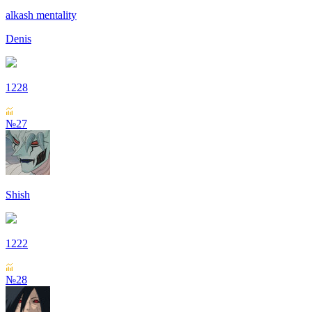
alkash mentality
Denis
1228
№27
Shish
1222
№28