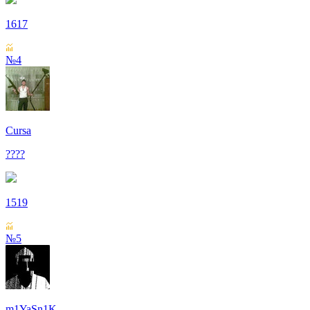
1617
№4
Cursa
????
1519
№5
m1YaSn1K