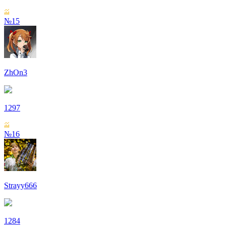
№15
ZhOn3
1297
№16
Strayy666
1284