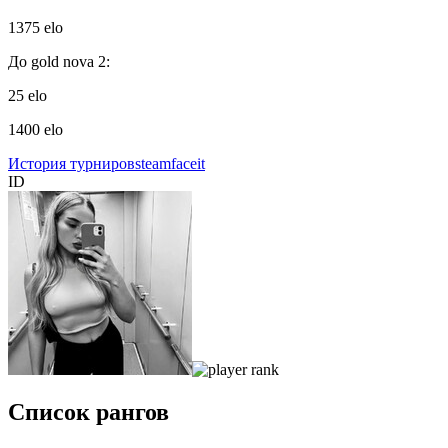
1375 elo
До gold nova 2:
25 elo
1400 elo
История турниров
steam
faceit
ID
Список рангов