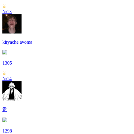
№13
kiryache avoma
1305
№14
贵
1298