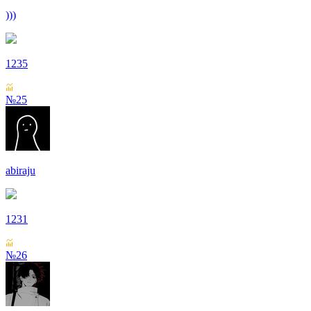
)))
1235
№25
abiraju
1231
№26