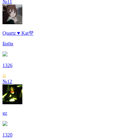
№11
Quartz ♥ Kat💜
Биби
1326
№12
gz
1320