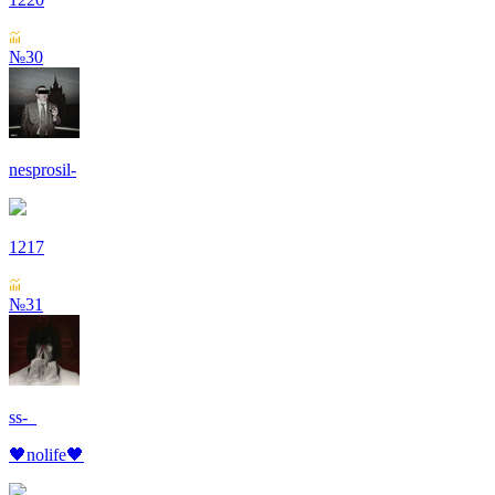
№30
nesprosil-
1217
№31
ss-_
🖤nolife🖤