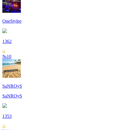
OneStylee
1362
№10
SaNROyS
SaNROyS
1353