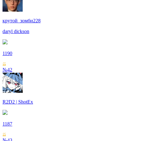
крутой_зомби228
daryl dickson
1190
№42
R2D2 | ShotEx
1187
№43