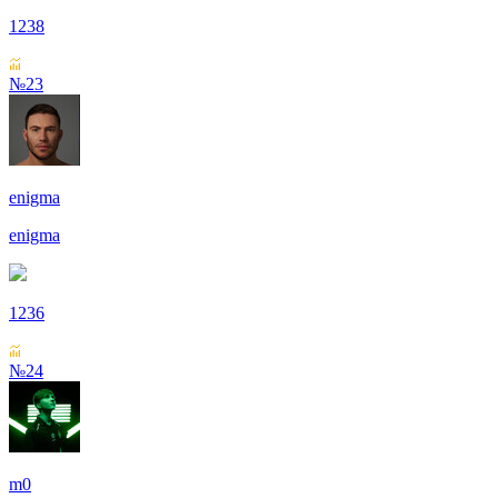
1238
№23
enigma
enigma
1236
№24
m0