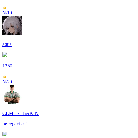
№19
aqua
1250
№20
CEMEN_BAKIN
ne regaet cs2}