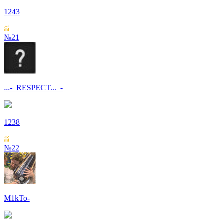
1243
№21
...-_RESPECT..._-
1238
№22
M1kTo-