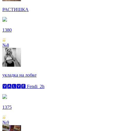
РАСТИШКА
1380
№8
укладка на лобке
🆅🅰🅻🆅🅴 Fendi_2h
1375
№9