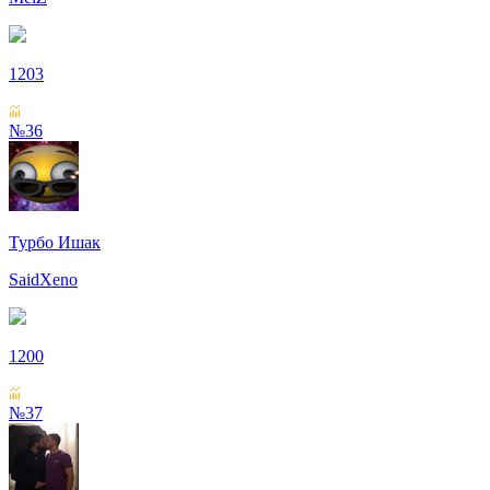
1203
№36
Турбо Ишак
SaidXeno
1200
№37