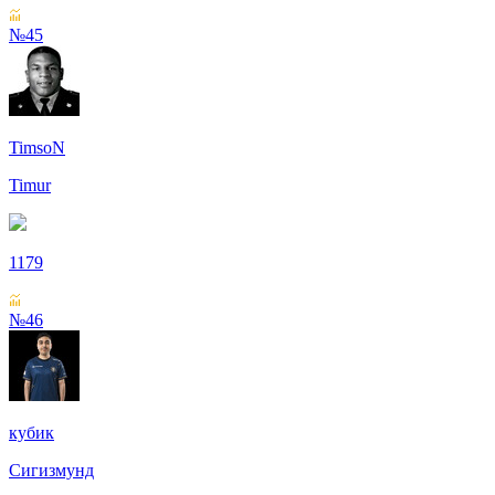
№45
TimsoN
Timur
1179
№46
кубик
Сигизмунд