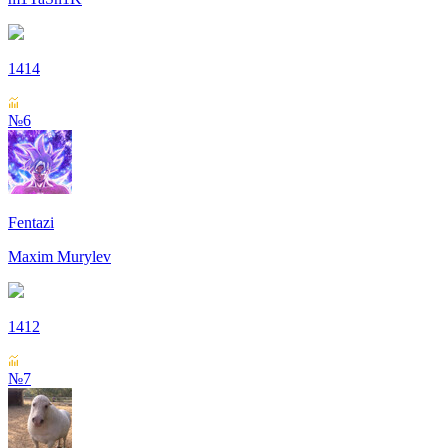
1414
№6
Fentazi
Maxim Murylev
1412
№7