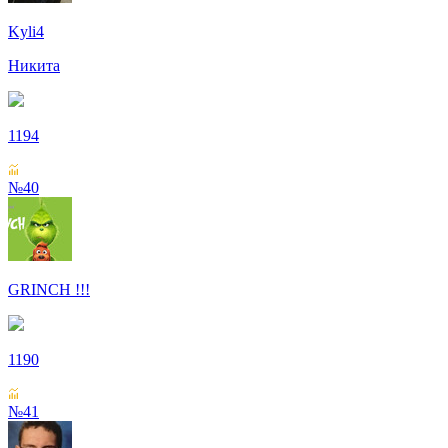
Kyli4
Никита
1194
№40
GRINCH !!!
1190
№41