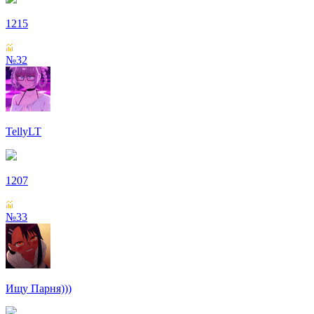
1215
№32
TellyLT
1207
№33
Ищу Парня)))