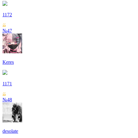
1172
№47
Keres
1171
№48
desolate