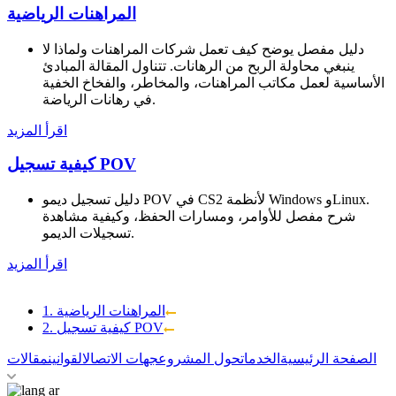
المراهنات الرياضية
دليل مفصل يوضح كيف تعمل شركات المراهنات ولماذا لا
ينبغي محاولة الربح من الرهانات. تتناول المقالة المبادئ
الأساسية لعمل مكاتب المراهنات، والمخاطر، والفخاخ الخفية
في رهانات الرياضة.
اقرأ المزيد
كيفية تسجيل POV
دليل تسجيل ديمو POV في CS2 لأنظمة Windows وLinux.
شرح مفصل للأوامر، ومسارات الحفظ، وكيفية مشاهدة
تسجيلات الديمو.
اقرأ المزيد
1. المراهنات الرياضية
2. كيفية تسجيل POV
الصفحة الرئيسية
الخدمات
حول المشروع
جهات الاتصال
القوانين
مقالات