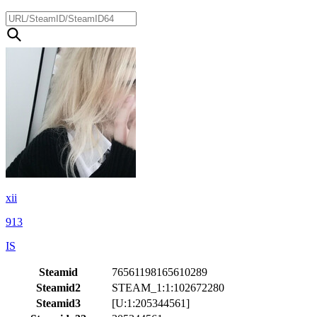
xii
913
IS
Steamid
76561198165610289
Steamid2
STEAM_1:1:102672280
Steamid3
[U:1:205344561]