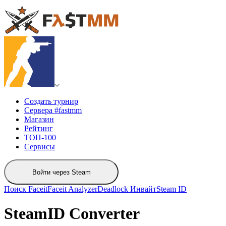
Создать турнир
Сервера #fastmm
Магазин
Рейтинг
ТОП-100
Сервисы
Войти через Steam
Поиск Faceit
Faceit Analyzer
Deadlock Инвайт
Steam ID
SteamID Converter