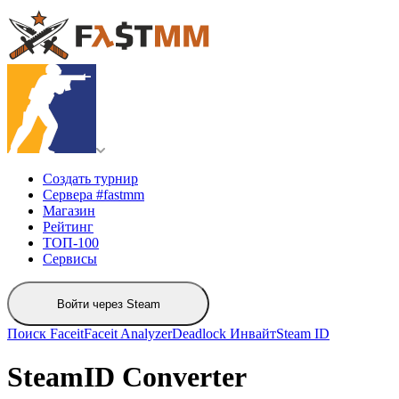
Создать турнир
Сервера #fastmm
Магазин
Рейтинг
ТОП-100
Сервисы
Войти через Steam
Поиск Faceit
Faceit Analyzer
Deadlock Инвайт
Steam ID
SteamID Converter