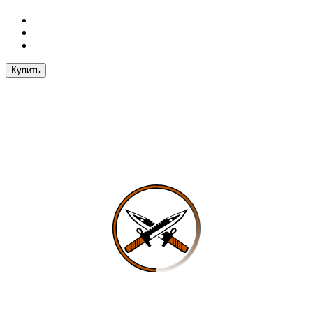
Купить